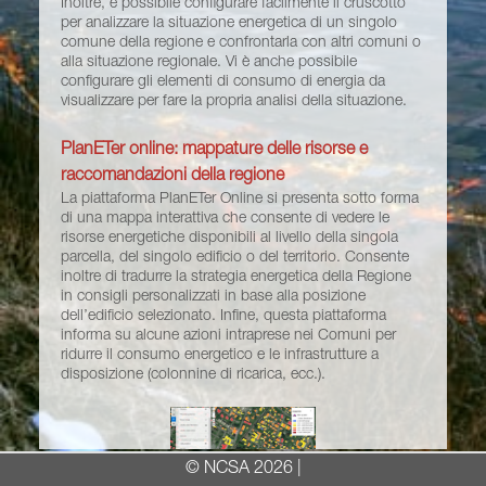
Inoltre, è possibile configurare facilmente il cruscotto
per analizzare la situazione energetica di un singolo
comune della regione e confrontarla con altri comuni o
alla situazione regionale. Vi è anche possibile
configurare gli elementi di consumo di energia da
visualizzare per fare la propria analisi della situazione.
PlanETer online: mappature delle risorse e
raccomandazioni della regione
La piattaforma PlanETer Online si presenta sotto forma
di una mappa interattiva che consente di vedere le
risorse energetiche disponibili al livello della singola
parcella, del singolo edificio o del territorio. Consente
inoltre di tradurre la strategia energetica della Regione
in consigli personalizzati in base alla posizione
dell’edificio selezionato. Infine, questa piattaforma
informa su alcune azioni intraprese nei Comuni per
ridurre il consumo energetico e le infrastrutture a
disposizione (colonnine di ricarica, ecc.).
© NCSA 2026
|